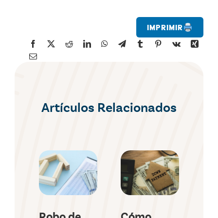
Imprimir
Artículos Relacionados
Robo de
Cómo
Lí