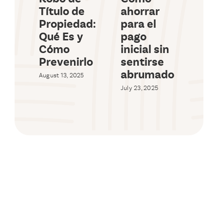
Título de
ahorrar
pr
Propiedad:
para el
co
Qué Es y
pago
(c
Cómo
inicial sin
en
Prevenirlo
sentirse
20
abrumado
August 13, 2025
July 
Com
July 23, 2025