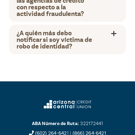
las agencias de crédito
con respecto a la
actividad fraudulenta?
¿A quién más debo
notificar si soy víctima de
robo de identidad?
ABA Número de Ruta:
322172441
(602) 264-642
1 |
(866) 264-6421