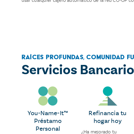
usar cualquier cajero automático de la red CO-OP co
Raíces Profundas, Comunidad Fu
Servicios Bancari
You-Name-It™
Refinancia tu
Préstamo
hogar hoy
Personal
¿Ha mejorado tu