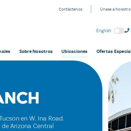
Contáctenos
Únase a Nosotro
English
nales
Sobre Nosotros
Ubicaciones
Ofertas Especia
anch
Tucson en W. Ina Road.
s de Arizona Central