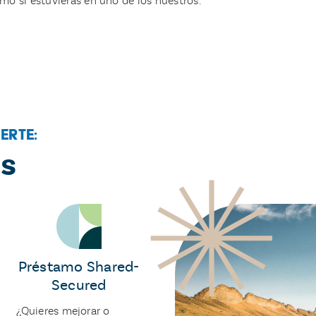
mo si estuvieras en uno de los nuestros.
erte:
os
Préstamo Shared-
Secured
¿Quieres mejorar o