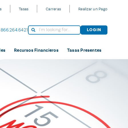
s
Tasas
Carreras
Realizar un Pago
866.264.6421
Login
les
Recursos Financieros
Tasas Presentes