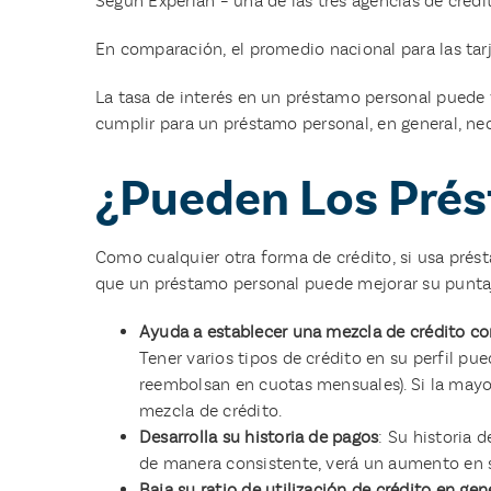
Según Experian – una de las tres agencias de crédi
En comparación, el promedio nacional para las tar
La tasa de interés en un préstamo personal puede 
cumplir para un préstamo personal, en general, ne
¿Pueden Los Prés
Como cualquier otra forma de crédito, si usa pré
que un préstamo personal puede mejorar su puntaj
Ayuda a establecer una mezcla de crédito c
Tener varios tipos de crédito en su perfil p
reembolsan en cuotas mensuales). Si la mayorí
mezcla de crédito.
Desarrolla su historia de pagos
: Su historia 
de manera consistente, verá un aumento en s
Baja su ratio de utilización de crédito en gen