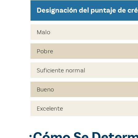
Designación del puntaje de cré
Malo
Pobre
Suficiente normal
Bueno
Excelente
¿Cómo Se Determi