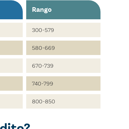
Rango
300-579
580-669
670-739
740-799
800-850
dito?