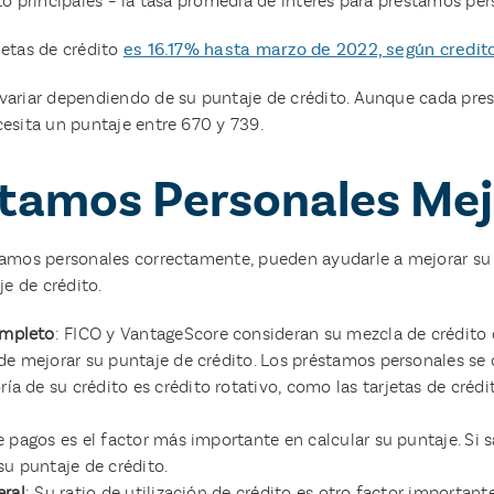
to principales – la tasa promedia de interés para préstamos pe
jetas de crédito
es 16.17% hasta marzo de 2022, según credi
variar dependiendo de su puntaje de crédito. Aunque cada pres
cesita un puntaje entre 670 y 739.
tamos Personales Mej
stamos personales correctamente, pueden ayudarle a mejorar su
e de crédito.
ompleto
: FICO y VantageScore consideran su mezcla de crédit
uede mejorar su puntaje de crédito. Los préstamos personales s
a de su crédito es crédito rotativo, como las tarjetas de crédi
de pagos es el factor más importante en calcular su puntaje. S
u puntaje de crédito.
eral
: Su ratio de utilización de crédito es otro factor importa