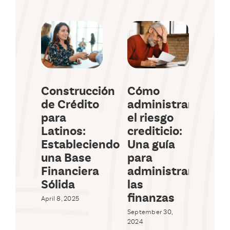
Construcción
Cómo
¿Q
de Crédito
administrar
su
para
el riesgo
cu
Latinos:
crediticio:
sol
Estableciendo
Una guía
pr
una Base
para
co
Financiera
administrar
ga
Sólida
las
hi
finanzas
April 8, 2025
Augus
September 30,
2024