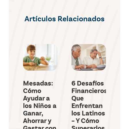
Artículos Relacionados
Mesadas:
6 Desafíos
Co
Cómo
Financieros
de
Ayudar a
Que
pa
los Niños a
Enfrentan
La
Ganar,
los Latinos
Es
Ahorrar y
– Y Cómo
un
Gastar con
Superarlos
Fi