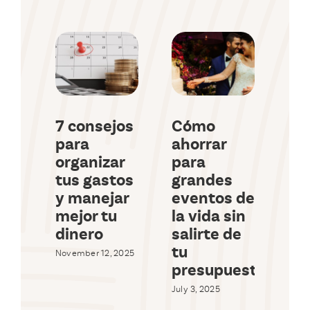
7 consejos
Cómo
Có
para
ahorrar
pag
organizar
para
un
tus gastos
grandes
sin
y manejar
eventos de
pr
mejor tu
la vida sin
es
dinero
salirte de
June 
tu
Com
November 12, 2025
presupuesto
July 3, 2025