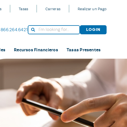
s
Tasas
Carreras
Realizar un Pago
866.264.6421
Login
les
Recursos Financieros
Tasas Presentes