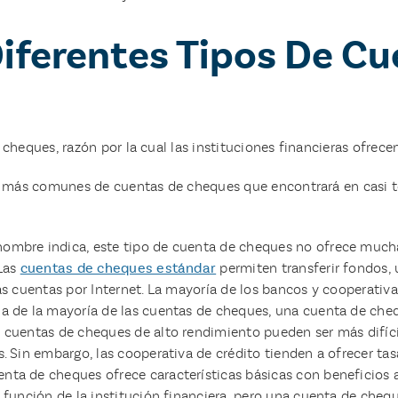
Diferentes Tipos De C
cheques, razón por la cual las instituciones financieras ofrece
s más comunes de cuentas de cheques que encontrará en casi to
nombre indica, este tipo de cuenta de cheques no ofrece muchas 
 Las
cuentas de cheques estándar
permiten transferir fondos, u
las cuentas por Internet. La mayoría de los bancos y cooperativ
cia de la mayoría de las cuentas de cheques, una cuenta de cheq
s cuentas de cheques de alto rendimiento pueden ser más difíci
s. Sin embargo, las cooperativa de crédito tienden a ofrecer ta
uenta de cheques ofrece características básicas con beneficios a
n función de la institución financiera, pero una cuenta de che