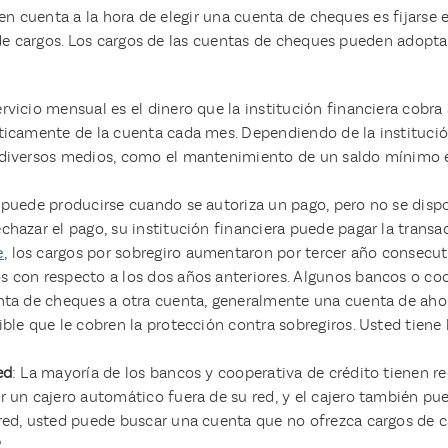
n cuenta a la hora de elegir una cuenta de cheques es fijarse en
 de cargos. Los cargos de las cuentas de cheques pueden adopta
ervicio mensual es el dinero que la institución financiera cobr
ticamente de la cuenta cada mes. Dependiendo de la institución 
 diversos medios, como el mantenimiento de un saldo mínimo en
o puede producirse cuando se autoriza un pago, pero no se disp
chazar el pago, su institución financiera puede pagar la transa
e
, los cargos por sobregiro aumentaron por tercer año consecu
s con respecto a los dos años anteriores. Algunos bancos o coo
nta de cheques a otra cuenta, generalmente una cuenta de ahorr
ble que le cobren la protección contra sobregiros. Usted tiene
ed
: La mayoría de los bancos y cooperativa de crédito tienen re
 un cajero automático fuera de su red, y el cajero también pued
 red, usted puede buscar una cuenta que no ofrezca cargos de 
.