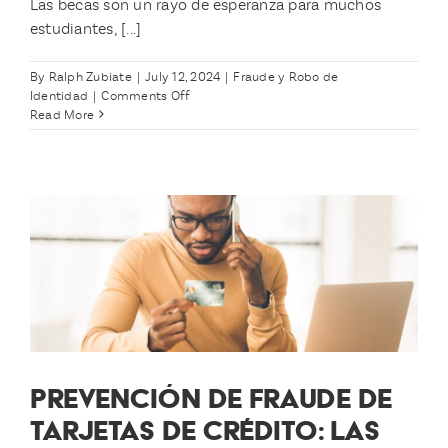
Las becas son un rayo de esperanza para muchos
estudiantes, [...]
By
Ralph Zubiate
|
July 12, 2024
|
Fraude y Robo de
on
Identidad
|
Comments Off
Cómo
Read More
detectar
y
evitar
estafas
de
becas
PREVENCIÓN DE FRAUDE DE
TARJETAS DE CRÉDITO: LAS