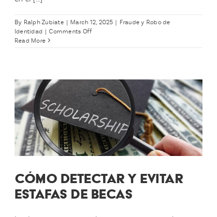
By
Ralph Zubiate
|
March 12, 2025
|
Fraude y Robo de
on
Identidad
|
Comments Off
Estafas
Read More
de
Impuestos
a
las
Que
Debes
Estar
Atento
en
2025
CÓMO DETECTAR Y EVITAR
ESTAFAS DE BECAS