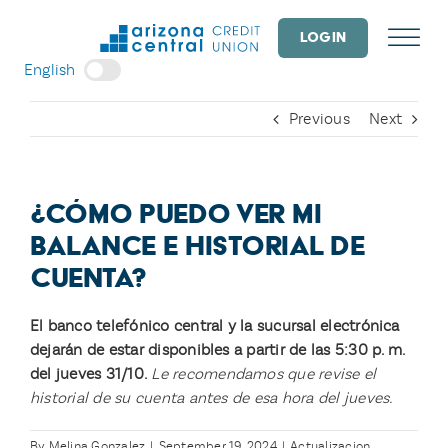
Skip
to
LOGIN
content
English
Previous
Next
¿CÓMO PUEDO VER MI
BALANCE E HISTORIAL DE
CUENTA?
El banco telefónico central y la sucursal electrónica
dejarán de estar disponibles a partir de las 5:30 p. m.
del jueves 31/10.
Le recomendamos que revise el
historial de su cuenta antes de esa hora del jueves.
By
Melina Gonzalez
|
September 19, 2024
|
Actualizacion