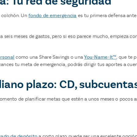
a: Tu red de seguridad
n colchón. Un
fondo de emergencia
es tu primera defensa ante
s a seis meses de gastos, pero si eso parece mucho, empieza c
rsonal
como una Share Savings o una
You-Name-It™
, que te 
ances tu meta de emergencia, podrás dirigir tus aportes a cue
diano plazo: CD, subcuent
momento de planificar metas que estén a unos meses o pocos añ
icado de depósito
a corto plazo puede ser una excelente opción