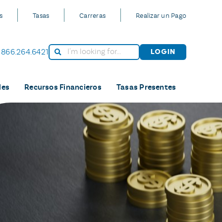
s
Tasas
Carreras
Realizar un Pago
866.264.6421
Login
les
Recursos Financieros
Tasas Presentes