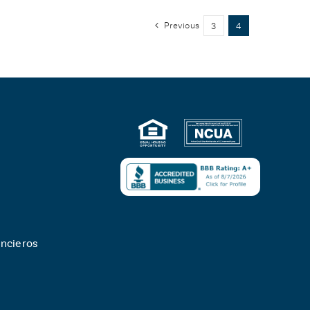
Previous
3
4
ncieros