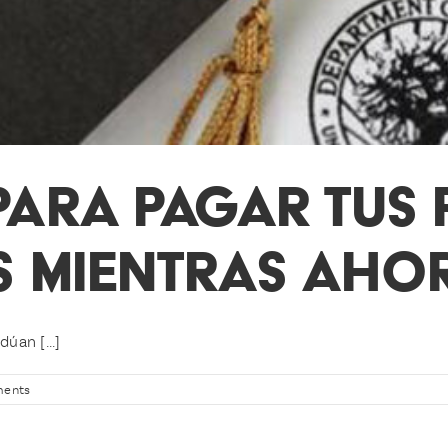
PARA PAGAR TUS
S MIENTRAS AHO
úan [...]
ents