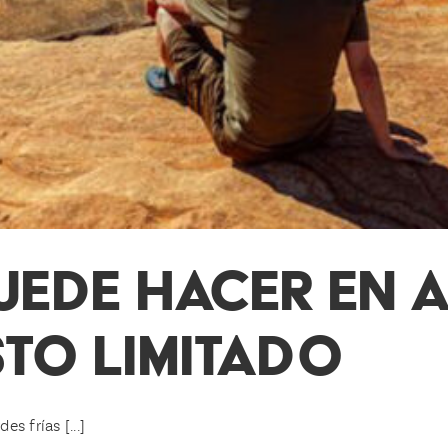
UEDE HACER EN 
TO LIMITADO
s frías [...]