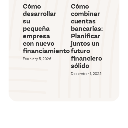
Cómo
Cómo
¿C
desarrollar
combinar
es
su
cuentas
Id
pequeña
bancarias:
Sol
empresa
Planificar
Pr
con nuevo
juntos un
Pe
financiamiento
futuro
Octob
financiero
February 5, 2026
sólido
December 1, 2025